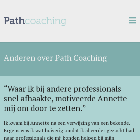
Home
Gratis
Anderen over Path Coaching
Aanbod
Ervaringen
“Waar ik bij andere professionals
Over mij
snel afhaakte, motiveerde Annette
mij om door te zetten.”
Contact
Familieopstellingen
Ik kwam bij Annette na een verwijzing van een bekende.
Ergens was ik wat huiverig omdat ik al eerder gezocht had
naar professionals die mij konden helpen bij mijn